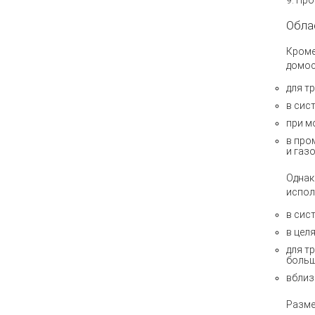
9. Пр
Обла
Кроме
домос
для т
в сис
при м
в про
и газ
Однак
испол
в сис
в цел
для т
больш
вблиз
Разме