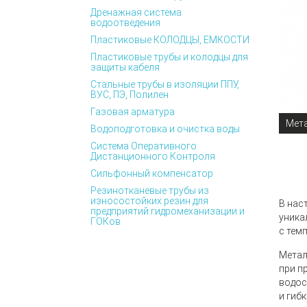
Дренажная система
водоотведения
Пластиковые КОЛОДЦЫ, ЕМКОСТИ
Пластиковые трубы и колодцы для
защиты кабеля
Стальные трубы в изоляции ППУ,
ВУС, ПЭ, Полилен
Газовая арматура
Мета
Водоподготовка и очистка воды
Система Оперативного
Дистанционного Контроля
Сильфонный компенсатор
Резинотканевые трубы из
износостойких резин для
В нас
предприятий гидромеханизации и
уника
ГОКов
с тем
Метал
при п
водос
и гибк