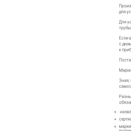
Произ
для у
Для у
трубы
Если 
с диа
к при
Поста
Марки
Зная,
самос
Разны
обяза
назва
серти
марки
полиэ