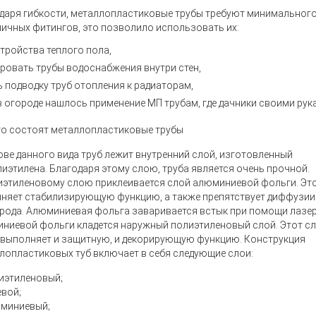
даря гибкости, металлопластиковые трубы требуют минимальног
личных фитингов, это позволило использовать их:
стройства теплого пола,
ровать трубы водоснабжения внутри стен,
ь подводку труб отопления к радиаторам,
в огороде нашлось применение МП трубам, где дачники своими ру
го состоят металлопластиковые трубы
ове данного вида труб лежит внутренний слой, изготовленный
лиэтилена. Благодаря этому слою, труба является очень прочной.
иэтиленовому слою приклеивается слой алюминиевой фольги. Эт
няет стабилизирующую функцию, а также препятствует диффузии
рода. Алюминиевая фольга заваривается встык при помощи лазер
ниевой фольги кладется наружный полиэтиленовый слой. Этот сл
 выполняет и защитную, и декорирующую функцию. Конструкция
лопластиковых туб включает в себя следующие слои:
иэтиленовый;
евой;
миниевый;