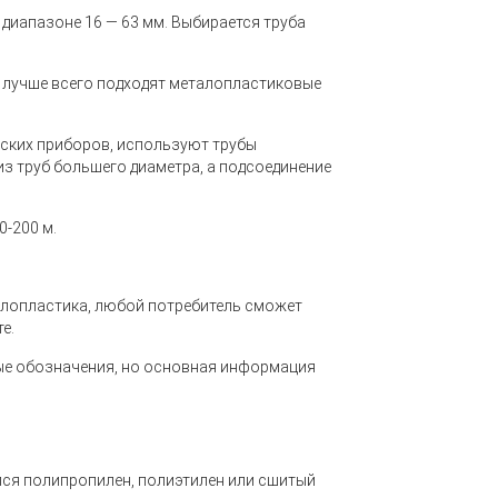
диапазоне 16 — 63 мм. Выбирается труба
х лучше всего подходят металопластиковые
еских приборов, используют трубы
из труб большего диаметра, а подсоединение
-200 м.
аллопластика, любой потребитель сможет
е.
ые обозначения, но основная информация
ался полипропилен, полиэтилен или сшитый