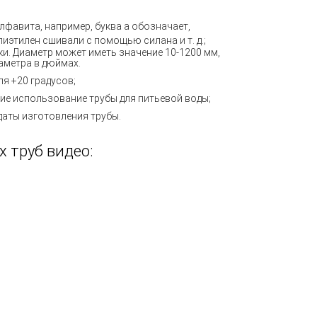
фавита, например, буква а обозначает,
лиэтилен сшивали с помощью силана и т. д.;
ки. Диаметр может иметь значение 10-1200 мм,
аметра в дюймах.
я +20 градусов;
е использование трубы для питьевой воды;
даты изготовления трубы.
 труб видео: