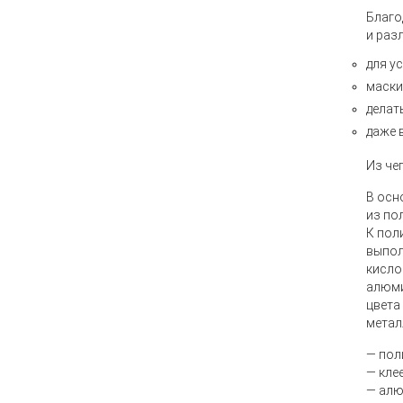
Благо
и раз
для у
маски
делат
даже 
Из че
В осн
из по
К пол
выпол
кисло
алюми
цвета
метал
— пол
— кле
— алю