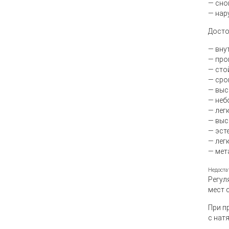
— сно
— нар
Досто
— вну
— про
— сто
— сро
— выс
— неб
— лег
— выс
— эст
— лег
— мет
Недоста
Регул
мест 
При п
с нат