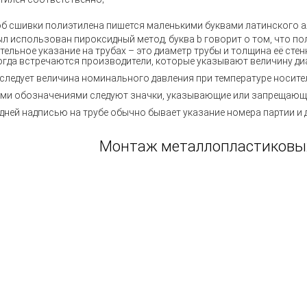
б сшивки полиэтилена пишется маленькими буквами латинского ал
ыл использован пироксидный метод, буква b говорит о том, что по
тельное указание на трубах – это диаметр трубы и толщина её стен
огда встречаются производители, которые указывают величину ди
 следует величина номинального давления при температуре носител
ими обозначениями следуют значки, указывающие или запрещающи
дней надписью на трубе обычно бывает указание номера партии и 
Монтаж металлопластиковых