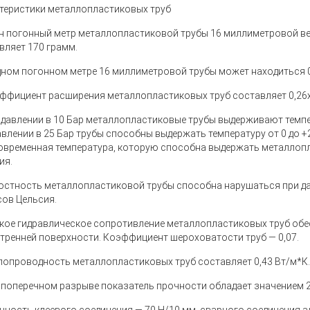
теристики металлопластиковых труб
ин погонный метр металлопластиковой трубы 16 миллиметровой ве
вляет 170 грамм.
одном погонном метре 16 миллиметровой трубы может находиться 0
эффициент расширения металлопластиковых труб составляет 0,26х1
и давлении в 10 Бар металлопластиковые трубы выдерживают темпер
авлении в 25 Бар трубы способны выдержать температуру от 0 до 
овременная температура, которую способна выдержать металлопл
ия.
лостность металлопластиковой трубы способна нарушаться при да
сов Цельсия.
зкое гидравлическое сопротивление металлопластиковых труб об
утренней поверхности. Коэффициент шероховатости труб — 0,07.
плопроводность металлопластиковых труб составляет 0,43 Вт/м*К.
и поперечном разрыве показатель прочности обладает значением 2