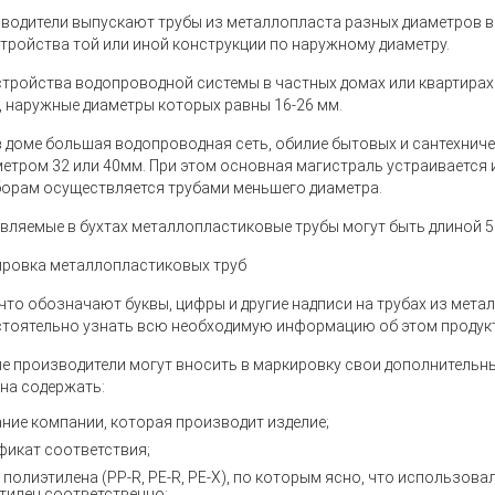
водители выпускают трубы из металлопласта разных диаметров в 
стройства той или иной конструкции по наружному диаметру.
стройства водопроводной системы в частных домах или квартира
, наружные диаметры которых равны 16-26 мм.
в доме большая водопроводная сеть, обилие бытовых и сантехнич
метром 32 или 40мм. При этом основная магистраль устраивается 
борам осуществляется трубами меньшего диаметра.
вляемые в бухтах металлопластиковые трубы могут быть длиной 50
ровка металлопластиковых труб
 что обозначают буквы, цифры и другие надписи на трубах из мет
тоятельно узнать всю необходимую информацию об этом продукт
е производители могут вносить в маркировку свои дополнительн
на содержать:
ние компании, которая производит изделие;
фикат соответствия;
 полиэтилена (PP-R, PE-R, PE-X), по которым ясно, что использов
тилен соответственно;