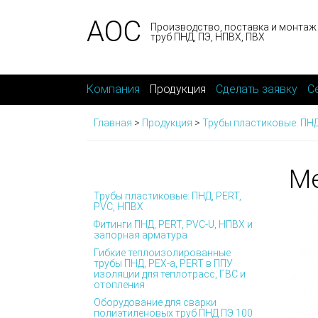
АОС
Производство, поставка и монтаж
труб ПНД, ПЭ, НПВХ, ПВХ
Компания
Продукция
Сделать заявку
С
Главная
>
Продукция
>
Трубы пластиковые: ПНД
Ме
Трубы пластиковые: ПНД, PERT,
PVC, НПВХ
Фитинги ПНД, PERT, PVC-U, НПВХ и
запорная арматура
Гибкие теплоизолированные
трубы ПНД, PEX-а, PERT в ППУ
изоляции для теплотрасс, ГВС и
отопления
Оборудование для сварки
полиэтиленовых труб ПНД ПЭ 100