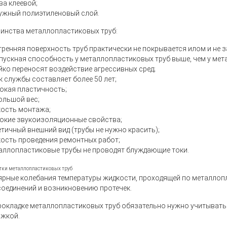
ва клеевой;
ужный полиэтиленовый слой.
инства металлопластиковых труб:
тренняя поверхность труб практически не покрывается илом и не з
пускная способность у металлопластиковых труб выше, чем у мета
йко переносят воздействие агрессивных сред;
к службы составляет более 50 лет;
окая пластичность;
ольшой вес;
кость монтажа;
окие звукоизоляционные свойства;
етичный внешний вид (трубы не нужно красить);
кость проведения ремонтных работ;
аллопластиковые трубы не проводят блуждающие токи.
тки металлопластиковых труб
ярные колебания температуры жидкости, проходящей по металлоп
соединений и возникновению протечек.
рокладке металлопластиковых труб обязательно нужно учитывать э
яжкой.