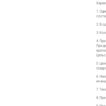
Харак
1. Од
соста
2. В 
3. Ко
4. Пр
При д
кратк
Цельс
5. Це
граду
6. Ни
их вн
7. Те
8. Пр