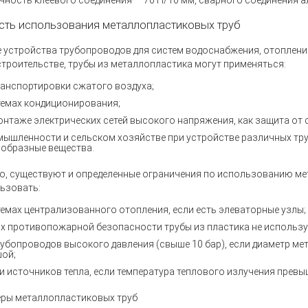
очность клеевого соединения — 70 Н/10 мм, сварного соединения а
сть использования металлопластиковых труб
 устройства трубопроводов для систем водоснабжения, отоплени
троительстве, трубы из металлопластика могут применяться:
ранспортировки сжатого воздуха;
темах кондиционирования;
онтаже электрических сетей высокого напряжения, как защита от 
мышленности и сельском хозяйстве при устройстве различных т
ообразные вещества.
о, существуют и определенные ограничения по использованию мет
ьзовать:
темах централизованного отопления, если есть элеваторные узлы;
ях противопожарной безопасности трубы из пластика не использую
рубопроводов высокого давления (свыше 10 бар), если диаметр м
ой;
и источников тепла, если температура теплового излучения превы
ры металлопластиковых труб