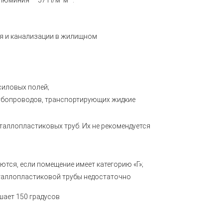
люминия — 57 Н/м м² .
я и канализации в жилищном
силовых полей;
рубопроводов, транспортирующих жидкие
аллопластиковых труб. Их не рекомендуется
тся, если помещение имеет категорию «Г»;
еталлопластиковой трубы недостаточно
шает 150 градусов