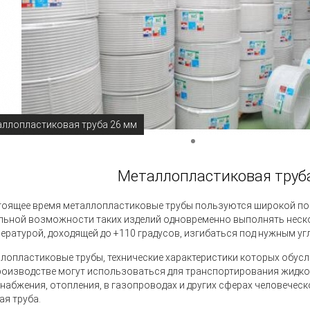
ллопластиковая труба 26 мм
Металлопластиковая труба
тоящее время металлопластиковые трубы пользуются широкой поп
льной возможности таких изделий одновременно выполнять неск
пературой, доходящей до +110 градусов, изгибаться под нужным у
лопластиковые трубы, технические характеристики которых обус
роизводстве могут использоваться для транспортирования жидкос
набжения, отопления, в газопроводах и других сферах человеческо
ая труба.