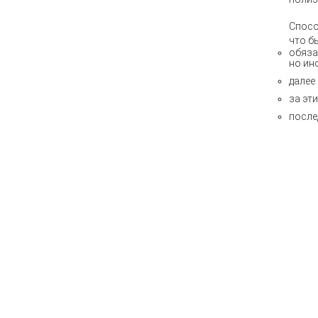
Спосо
что б
обяза
но ин
далее
за эт
после