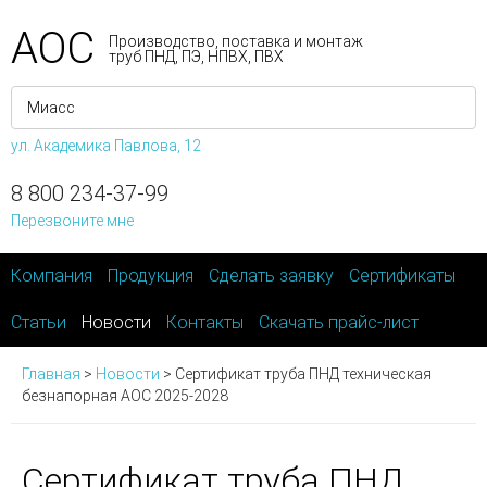
АОС
Производство, поставка и монтаж
труб ПНД, ПЭ, НПВХ, ПВХ
ул. Академика Павлова, 12
8 800 234-37-99
Перезвоните мне
Компания
Продукция
Сделать заявку
Сертификаты
Статьи
Новости
Контакты
Скачать прайс-лист
Главная
>
Новости
>
Сертификат труба ПНД техническая
безнапорная АОС 2025-2028
Сертификат труба ПНД