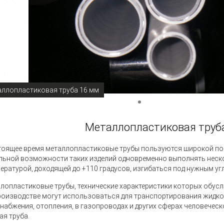
ллопластиковая труба 16 мм
Металлопластиковая труба
тоящее время металлопластиковые трубы пользуются широкой поп
льной возможности таких изделий одновременно выполнять неск
пературой, доходящей до +110 градусов, изгибаться под нужным у
лопластиковые трубы, технические характеристики которых обус
роизводстве могут использоваться для транспортирования жидкос
набжения, отопления, в газопроводах и других сферах человеческо
ая труба.