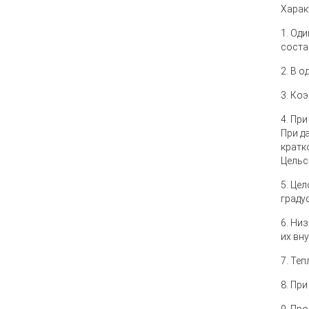
Харак
1. Од
соста
2. В 
3. Ко
4. Пр
При д
кратк
Цельс
5. Це
граду
6. Ни
их вн
7. Те
8. Пр