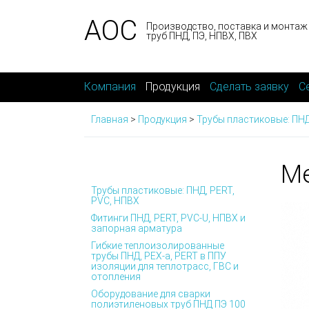
АОС
Производство, поставка и монтаж
труб ПНД, ПЭ, НПВХ, ПВХ
Компания
Продукция
Сделать заявку
С
Главная
>
Продукция
>
Трубы пластиковые: ПНД
Ме
Трубы пластиковые: ПНД, PERT,
PVC, НПВХ
Фитинги ПНД, PERT, PVC-U, НПВХ и
запорная арматура
Гибкие теплоизолированные
трубы ПНД, PEX-а, PERT в ППУ
изоляции для теплотрасс, ГВС и
отопления
Оборудование для сварки
полиэтиленовых труб ПНД ПЭ 100