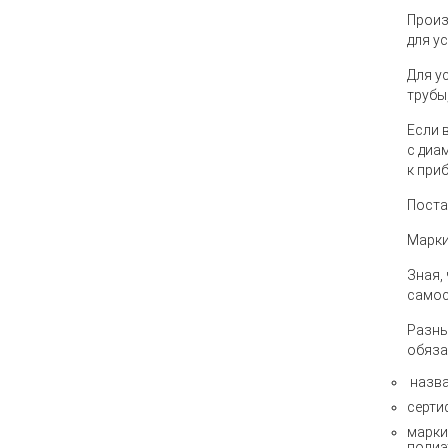
Произ
для у
Для у
трубы
Если 
с диа
к при
Поста
Марки
Зная,
самос
Разны
обяза
назва
серти
марки
полиэ