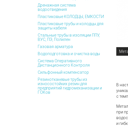
Дренажная система
водоотведения
Пластиковые КОЛОДЦЫ, ЕМКОСТИ
Пластиковые трубы и колодцы для
защиты кабеля
Стальные трубы в изоляции ППУ,
ВУС, ПЭ, Полилен
Газовая арматура
Мета
Водоподготовка и очистка воды
Система Оперативного
Дистанционного Контроля
Сильфонный компенсатор
Резинотканевые трубы из
износостойких резин для
В нас
предприятий гидромеханизации и
уника
ГОКов
с тем
Метал
при п
водос
и гибк