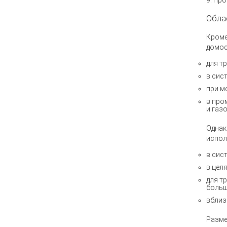
9. Пр
Обла
Кроме
домос
для т
в сис
при м
в про
и газ
Однак
испол
в сис
в цел
для т
больш
вблиз
Разме