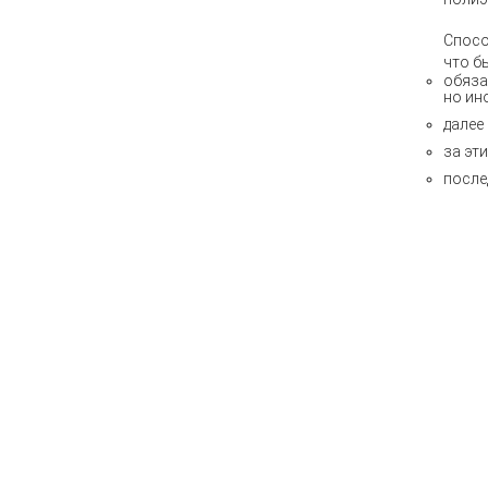
Спосо
что б
обяза
но ин
далее
за эт
после