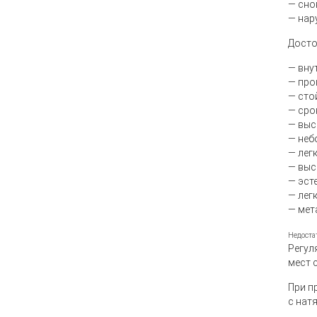
— сно
— нар
Досто
— вну
— про
— сто
— сро
— выс
— неб
— лег
— выс
— эст
— лег
— мет
Недоста
Регул
мест 
При п
с нат