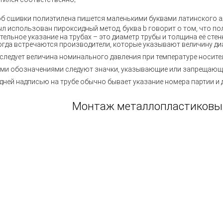
б сшивки полиэтилена пишется маленькими буквами латинского ал
ыл использован пироксидный метод, буква b говорит о том, что по
тельное указание на трубах – это диаметр трубы и толщина её стен
огда встречаются производители, которые указывают величину ди
 следует величина номинального давления при температуре носител
ими обозначениями следуют значки, указывающие или запрещающи
дней надписью на трубе обычно бывает указание номера партии и 
Монтаж металлопластиковых