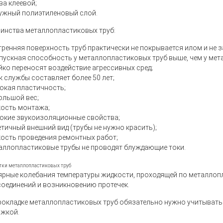
ва клеевой;
ужный полиэтиленовый слой.
инства металлопластиковых труб:
тренняя поверхность труб практически не покрывается илом и не з
пускная способность у металлопластиковых труб выше, чем у мета
йко переносят воздействие агрессивных сред;
к службы составляет более 50 лет;
окая пластичность;
ольшой вес;
кость монтажа;
окие звукоизоляционные свойства;
етичный внешний вид (трубы не нужно красить);
кость проведения ремонтных работ;
аллопластиковые трубы не проводят блуждающие токи.
тки металлопластиковых труб
ярные колебания температуры жидкости, проходящей по металлоп
соединений и возникновению протечек.
рокладке металлопластиковых труб обязательно нужно учитывать э
яжкой.