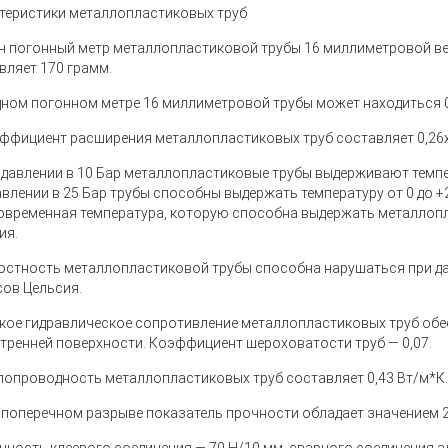
теристики металлопластиковых труб
ин погонный метр металлопластиковой трубы 16 миллиметровой ве
вляет 170 грамм.
одном погонном метре 16 миллиметровой трубы может находиться 0
эффициент расширения металлопластиковых труб составляет 0,26х1
и давлении в 10 Бар металлопластиковые трубы выдерживают темпер
авлении в 25 Бар трубы способны выдержать температуру от 0 до 
овременная температура, которую способна выдержать металлопл
ия.
лостность металлопластиковой трубы способна нарушаться при да
сов Цельсия.
зкое гидравлическое сопротивление металлопластиковых труб об
утренней поверхности. Коэффициент шероховатости труб — 0,07.
плопроводность металлопластиковых труб составляет 0,43 Вт/м*К.
и поперечном разрыве показатель прочности обладает значением 2