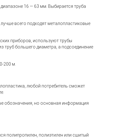
диапазоне 16 — 63 мм. Выбирается труба
х лучше всего подходят металопластиковые
еских приборов, используют трубы
из труб большего диаметра, а подсоединение
-200 м.
аллопластика, любой потребитель сможет
е.
ые обозначения, но основная информация
ался полипропилен, полиэтилен или сшитый