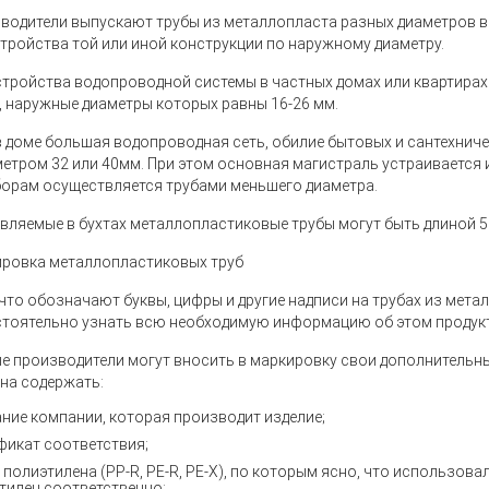
водители выпускают трубы из металлопласта разных диаметров в 
стройства той или иной конструкции по наружному диаметру.
стройства водопроводной системы в частных домах или квартира
, наружные диаметры которых равны 16-26 мм.
в доме большая водопроводная сеть, обилие бытовых и сантехнич
метром 32 или 40мм. При этом основная магистраль устраивается 
борам осуществляется трубами меньшего диаметра.
вляемые в бухтах металлопластиковые трубы могут быть длиной 50
ровка металлопластиковых труб
 что обозначают буквы, цифры и другие надписи на трубах из мет
тоятельно узнать всю необходимую информацию об этом продукт
е производители могут вносить в маркировку свои дополнительн
на содержать:
ние компании, которая производит изделие;
фикат соответствия;
 полиэтилена (PP-R, PE-R, PE-X), по которым ясно, что использов
тилен соответственно;