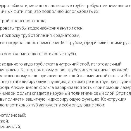
даря гибкости, металлопластиковые трубы требуют минимальног
личных фитингов, это позволило использовать их:
стройства теплого пола,
ровать трубы водоснабжения внутри стен,
ь подводку труб отопления к радиаторам,
в огороде нашлось применение МП трубам, где дачники своими ру
го состоят металлопластиковые трубы
ове данного вида труб лежит внутренний слой, изготовленный
лиэтилена. Благодаря этому слою, труба является очень прочной.
иэтиленовому слою приклеивается слой алюминиевой фольги. Эт
няет стабилизирующую функцию, а также препятствует диффузии
рода. Алюминиевая фольга заваривается встык при помощи лазер
ниевой фольги кладется наружный полиэтиленовый слой. Этот сл
 выполняет и защитную, и декорирующую функцию. Конструкция
лопластиковых туб включает в себя следующие слои:
иэтиленовый;
евой;
миниевый;