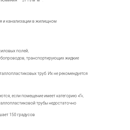
люминия — 57 Н/м м² .
я и канализации в жилищном
силовых полей;
рубопроводов, транспортирующих жидкие
аллопластиковых труб. Их не рекомендуется
тся, если помещение имеет категорию «Г»;
еталлопластиковой трубы недостаточно
шает 150 градусов