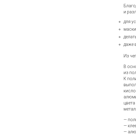
Благо
и раз
для у
маски
делат
даже 
Из че
В осн
из по
К пол
выпол
кисло
алюми
цвета
метал
— пол
— кле
— алю