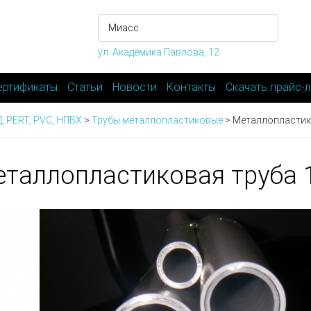
ул. Академика Павлова, 12
ертификаты
Статьи
Новости
Контакты
Скачать прайс-л
, PERT, PVC, НПВХ
>
Трубы металлопластиковые
>
Металлопластик
таллопластиковая труба 