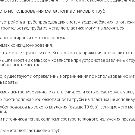
очность клеевого соединения — 70 Н/10 мм, сварного соединения а
сть использования металлопластиковых труб
 устройства трубопроводов для систем водоснабжения, отоплени
троительстве, трубы из металлопластика могут применяться:
ранспортировки сжатого воздуха;
темах кондиционирования;
онтаже электрических сетей высокого напряжения, как защита от 
мышленности и сельском хозяйстве при устройстве различных т
ообразные вещества.
о, существуют и определенные ограничения по использованию мет
ьзовать:
темах централизованного отопления, если есть элеваторные узлы;
ях противопожарной безопасности трубы из пластика не использую
рубопроводов высокого давления (свыше 10 бар), если диаметр м
ой;
и источников тепла, если температура теплового излучения превы
ры металлопластиковых труб