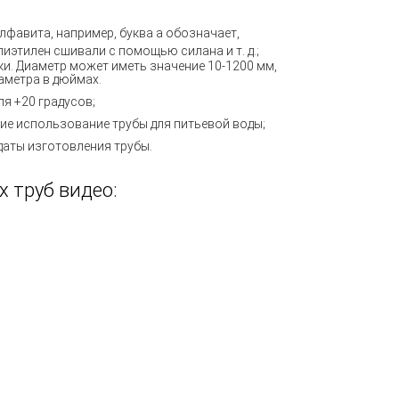
фавита, например, буква а обозначает,
лиэтилен сшивали с помощью силана и т. д.;
ки. Диаметр может иметь значение 10-1200 мм,
аметра в дюймах.
я +20 градусов;
е использование трубы для питьевой воды;
даты изготовления трубы.
 труб видео: