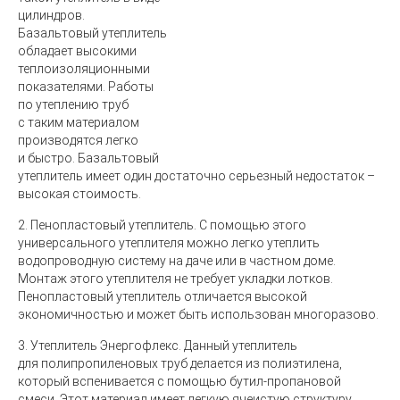
цилиндров.
Базальтовый утеплитель
обладает высокими
теплоизоляционными
показателями. Работы
по утеплению труб
с таким материалом
производятся легко
и быстро. Базальтовый
утеплитель имеет один достаточно серьезный недостаток –
высокая стоимость.
2.
Пенопластовый утеплитель
. С помощью этого
универсального утеплителя можно легко утеплить
водопроводную систему на даче или в частном доме.
Монтаж этого утеплителя не требует укладки лотков.
Пенопластовый утеплитель отличается высокой
экономичностью и может быть использован многоразово.
3.
Утеплитель Энергофлекс
. Данный утеплитель
для полипропиленовых труб делается из полиэтилена,
который вспенивается с помощью бутил-пропановой
смеси. Этот материал имеет легкую ячеистую структуру.