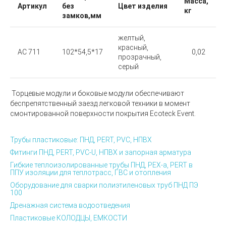
Масса,
Артикул
без
Цвет изделия
кг
замков,мм
желтый,
красный,
АС 711
102*54,5*17
0,02
прозрачный,
серый
Торцевые модули и б
оковые модули
обеспечивают
беспрепятственный заезд легковой техники в момент
смонтированной поверхности покрытия Ecoteck Event.
Трубы пластиковые: ПНД, PERT, PVC, НПВХ
Фитинги ПНД, PERT, PVC-U, НПВХ и запорная арматура
Гибкие теплоизолированные трубы ПНД, PEX-а, PERT в
ППУ изоляции для теплотрасс, ГВС и отопления
Оборудование для сварки полиэтиленовых труб ПНД ПЭ
100
Дренажная система водоотведения
Пластиковые КОЛОДЦЫ, ЕМКОСТИ