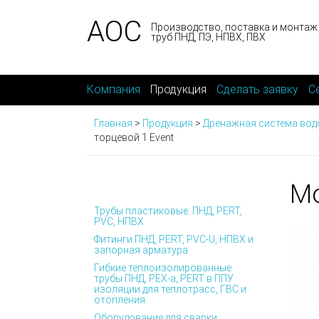
АОС
Производство, поставка и монтаж
труб ПНД, ПЭ, НПВХ, ПВХ
Компания
Продукция
Сделать заявку
С
Главная
>
Продукция
>
Дренажная система вод
торцевой 1 Event
Мо
Трубы пластиковые: ПНД, PERT,
PVC, НПВХ
Фитинги ПНД, PERT, PVC-U, НПВХ и
запорная арматура
Гибкие теплоизолированные
трубы ПНД, PEX-а, PERT в ППУ
изоляции для теплотрасс, ГВС и
отопления
Оборудование для сварки