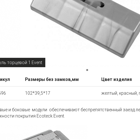
ль торцевой 1 Event
икул
Размеры без замков,мм
Цвет изделия
596
102*39,5*17
желтый, красный,
вые и боковые модули обеспечивают беспрепятственный заезд л
хности покрытия Ecoteck Event.