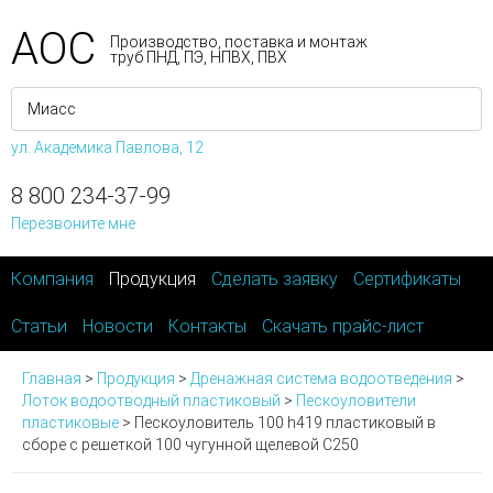
АОС
Производство, поставка и монтаж
труб ПНД, ПЭ, НПВХ, ПВХ
ул. Академика Павлова, 12
8 800 234-37-99
Перезвоните мне
Компания
Продукция
Сделать заявку
Сертификаты
Статьи
Новости
Контакты
Скачать прайс-лист
Главная
>
Продукция
>
Дренажная система водоотведения
>
Лоток водоотводный пластиковый
>
Пескоуловители
пластиковые
>
Пескоуловитель 100 h419 пластиковый в
сборе с решеткой 100 чугунной щелевой С250